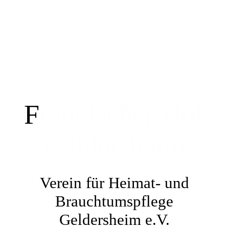
HOME
Presse / Beiträge
F
ränkischer Hof
Einblicke / Ausblicke
Geldersheim
Kontaktformular
Verein für Heimat- und
Tischreservierung
Brauchtumspflege
Geldersheim e.V.